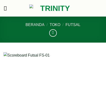
Skip
to
content
BERANDA
/
TOKO
/
FUTSAL