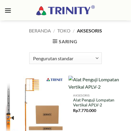
Skip
to
content
BERANDA
/
TOKO
/
AKSESORIS
SARING
AKSESORIS
Alat Penguji Lompatan
Vertikal APLV-2
Rp
7.770.000