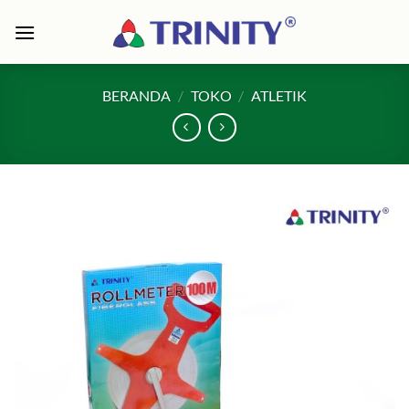
Skip
to
content
BERANDA
/
TOKO
/
ATLETIK