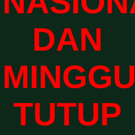
NASION
DAN
MINGG
TUTUP