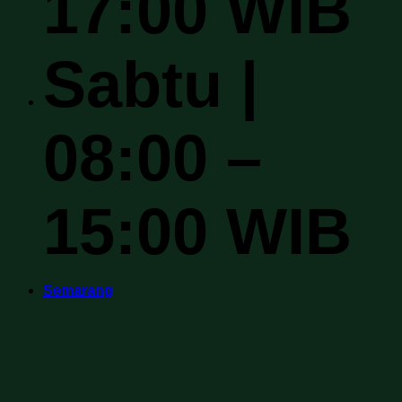
17:00 WIB
Sabtu |
08:00 –
15:00 WIB
Semarang