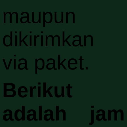
maupun
dikirimkan
via paket.
Berikut
adalah jam