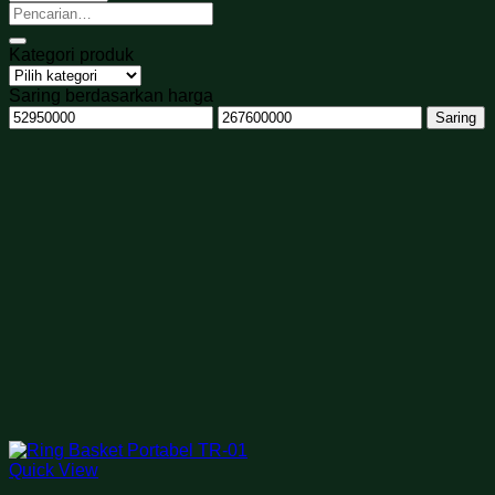
Pencarian
untuk:
Kategori produk
Saring berdasarkan harga
Harga
Harga
Saring
terendah
tertinggi
Quick View