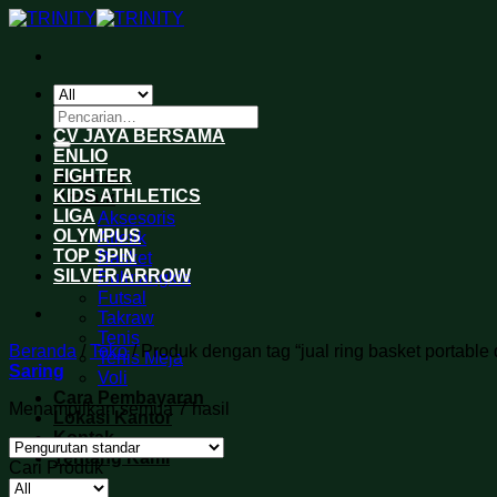
Skip
to
content
Pencarian
untuk:
CV JAYA BERSAMA
ENLIO
FIGHTER
Beranda
KIDS ATHLETICS
Produk
LIGA
Aksesoris
OLYMPUS
Atletik
TOP SPIN
Basket
SILVER ARROW
Bulutangkis
Futsal
Takraw
Tenis
Beranda
/
Toko
/
Produk dengan tag “jual ring basket portable 
Tenis Meja
Saring
Voli
Cara Pembayaran
Menampilkan semua 7 hasil
Lokasi Kantor
Kontak
Tentang Kami
Cari Produk