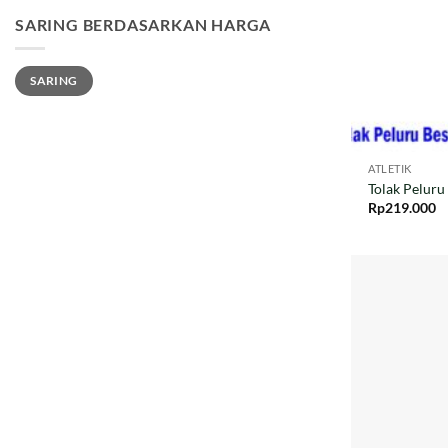
SARING BERDASARKAN HARGA
Harga
Harga
SARING
terendah
tertinggi
ATLETIK
Tolak Peluru
Rp
219.000