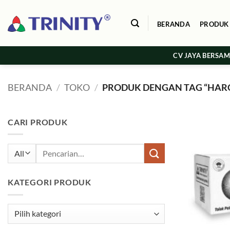
Skip
to
BERANDA
PRODUK
content
CV JAYA BERSA
BERANDA
/
TOKO
/
PRODUK DENGAN TAG “HARG
CARI PRODUK
Pencarian
untuk:
KATEGORI PRODUK