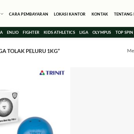
CARA PEMBAYARAN
LOKASI KANTOR
KONTAK
TENTANG 
MA
ENLIO
FIGHTER
KIDS ATHLETICS
LIGA
OLYMPUS
TOP SPIN
Men
A TOLAK PELURU 1KG”